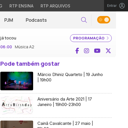
G
RTP ENSINA
RTP ARQUIVOS
Entrar
PJM
Podcasts
Pesquisar
já tocou
PROGRAMAÇÃO
06:00
Música A2
Facebook
Instagram
YouTube
X (Twi
Pode também gostar
Márcio Dhiniz Quarteto | 19 Junho
| 19h00
Aniversário da Arte 2021 | 17
Janeiro | 19h00-23h00
Cainã Cavalcante | 27 maio |