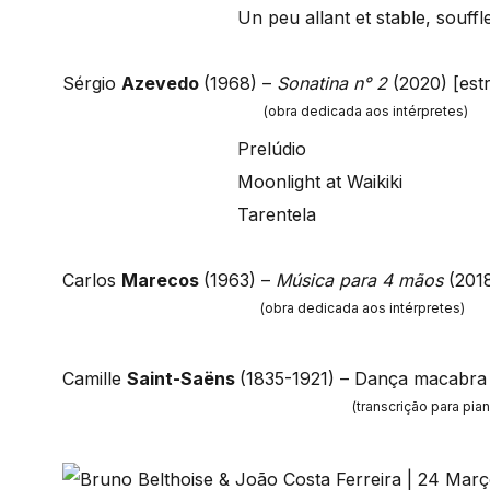
Un peu allant et stable, souffl
Sérgio
Azevedo
(1968) –
Sonatina n° 2
(2020) [estr
(obra dedicada aos intérpretes)
Prelúdio
Moonlight at Waikiki
Tarentela
Carlos
Marecos
(1963) –
Música para 4 mãos
(2018
(obra dedicada aos intérpretes)
Camille
Saint-Saëns
(1835-1921) – Dança macabra
(transcrição para pia