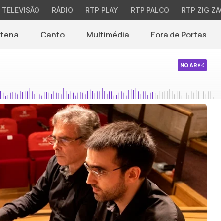
TELEVISÃO
RÁDIO
RTP PLAY
RTP PALCO
RTP ZIG ZA
ntena
Canto
Multimédia
Fora de Portas
NO AR