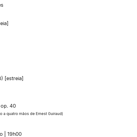
es
eia]
) [estreia]
 op. 40
no a quatro mãos de Ernest Guiraud)