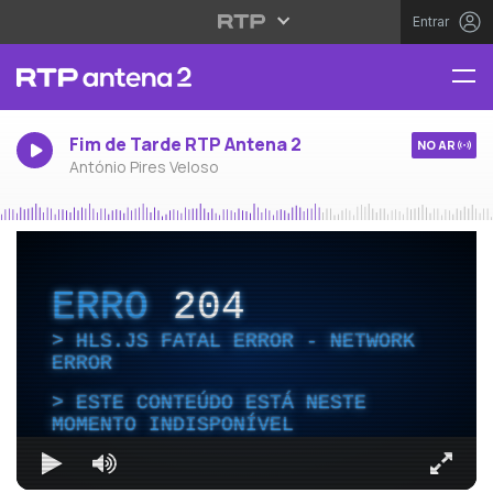
Entrar
Fim de Tarde RTP Antena 2
NO AR
António Pires Veloso
ERRO
204
HLS.JS FATAL ERROR - NETWORK
ERROR
ESTE CONTEÚDO ESTÁ NESTE
MOMENTO INDISPONÍVEL