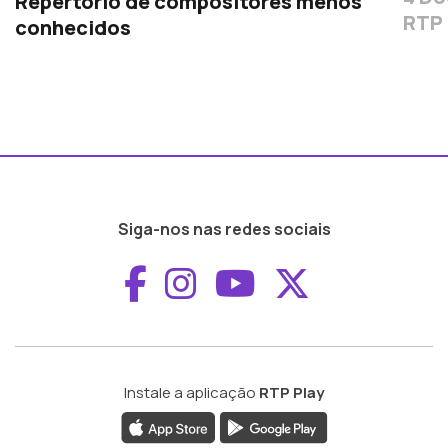
Repertório de compositores menos
RTP 
conhecidos
Siga-nos nas redes sociais
Aceder ao Faceboo
Aceder ao Inst
Aceder ao 
Aceder a
Instale a aplicação
RTP Play