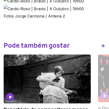
Fotos Jorge Carmona / Antena 2
+
Pode também gostar
4 Do