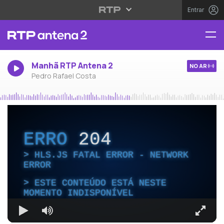
Entrar
Manhã RTP Antena 2
NO AR
Pedro Rafael Costa
ERRO
204
HLS.JS FATAL ERROR - NETWORK
ERROR
ESTE CONTEÚDO ESTÁ NESTE
MOMENTO INDISPONÍVEL