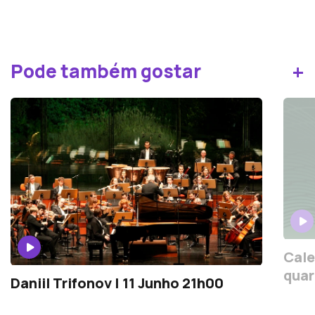
+
Pode também gostar
Cale
quar
Daniil Trifonov | 11 Junho 21h00