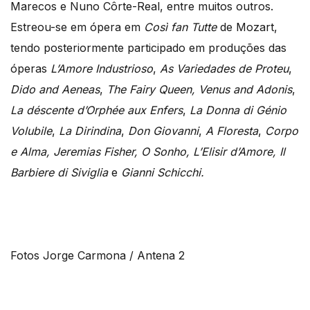
Marecos e Nuno Côrte-Real, entre muitos outros.
Estreou-se em ópera em
Così
fan Tutte
de Mozart,
tendo posteriormente participado em produções das
óperas
L’Amore Industrioso
,
As Variedades de Proteu
,
Dido and Aeneas
,
The Fairy Queen, Venus and Adonis
,
La dé
scente d’Orph
ée aux Enfers
,
La Donna di G
é
nio
Volubile
,
La Dirindina
,
Don Giovanni
,
A Floresta
,
Corpo
e Alma, Jeremias Fisher, O Sonho,
L’Elisir d’Amore, Il
Barbiere di Siviglia
e
Gianni Schicchi.
Fotos Jorge Carmona / Antena 2