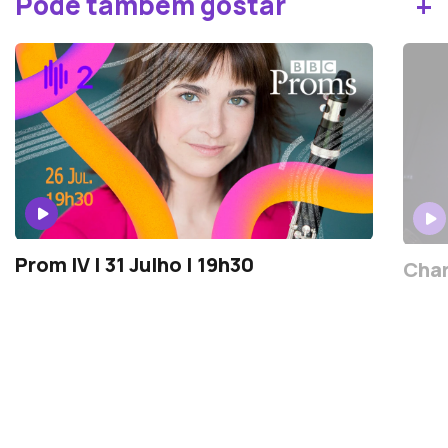
+
Pode também gostar
Prom IV | 31 Julho | 19h30
Char