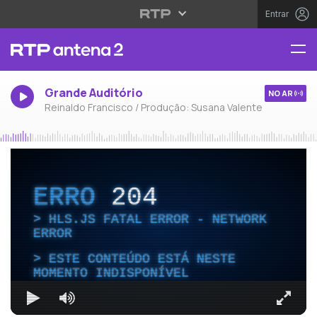
Entrar
Grande Auditório
NO AR
Reinaldo Francisco / Produção: Susana Valente
ERRO
204
HLS.JS FATAL ERROR - NETWORK
ERROR
ESTE CONTEÚDO ESTÁ NESTE
MOMENTO INDISPONÍVEL