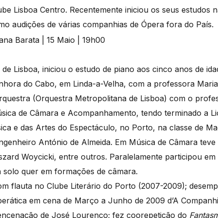
ube Lisboa Centro. Recentemente iniciou os seus estudos
omo audições de várias companhias de Ópera fora do País.
 de Lisboa, iniciou o estudo de piano aos cinco anos de id
nhora do Cabo, em Linda-a-Velha, com a professora Mari
rquestra (Orquestra Metropolitana de Lisboa) com o profe
úsica de Câmara e Acompanhamento, tendo terminado a Li
ica e das Artes do Espectáculo, no Porto, na classe de Ma
ngenheiro António de Almeida. Em Música de Câmara teve
zard Woycicki, entre outros. Paralelamente participou em
a solo quer em formações de câmara.
m flauta no Clube Literário do Porto (2007-2009); desem
perática em cena de Março a Junho de 2009 d’A Companhi
encenação de José Lourenço; fez coorepetição do
Fantasm