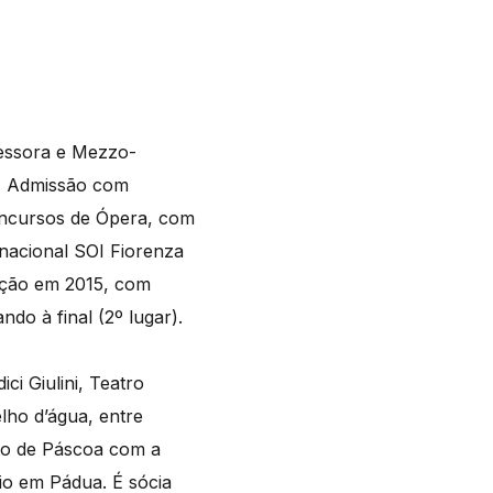
fessora e Mezzo-
. Admissão com
oncursos de Ópera, com
nacional SOI Fiorenza
dição em 2015, com
o à final (2º lugar).
i Giulini, Teatro
ho d’água, entre
rto de Páscoa com a
ónio em Pádua. É sócia