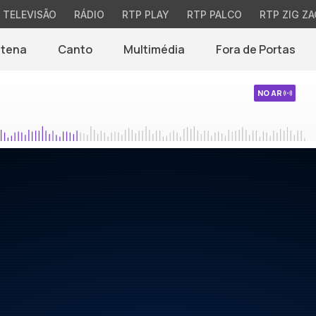
TELEVISÃO
RÁDIO
RTP PLAY
RTP PALCO
RTP ZIG ZA
ntena
Canto
Multimédia
Fora de Portas
NO AR