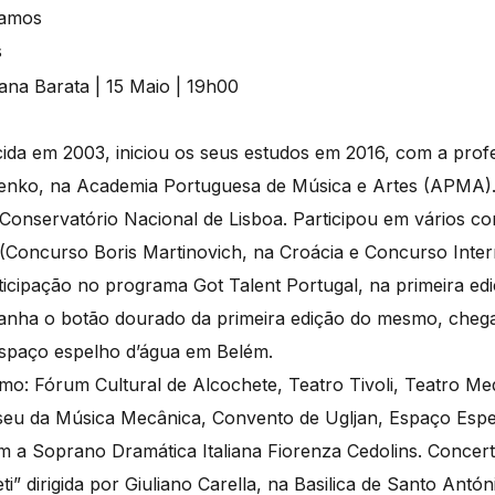
Ramos
s
ida em 2003, iniciou os seus estudos em 2016, com a pro
enko, na Academia Portuguesa de Música e Artes (APMA)
onservatório Nacional de Lisboa. Participou em vários c
 (Concurso Boris Martinovich, na Croácia e Concurso Inter
articipação no programa Got Talent Portugal, na primeira e
anha o botão dourado da primeira edição do mesmo, chegand
 espaço espelho d’água em Belém.
: Fórum Cultural de Alcochete, Teatro Tivoli, Teatro Medic
eu da Música Mecânica, Convento de Ugljan, Espaço Espel
om a Soprano Dramática Italiana Fiorenza Cedolins. Conce
eti” dirigida por Giuliano Carella, na Basilica de Santo Ant