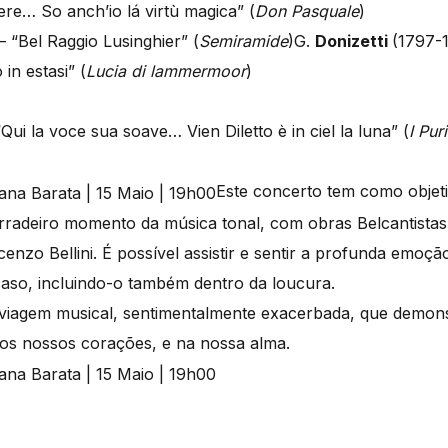
ere… So anch’io lá virtù magica” (
Don Pasquale
)
 “Bel Raggio Lusinghier” (
Semiramide
)G.
Donizetti
(1797-
in estasi” (
Lucia di lammermoor
)
Qui la voce sua soave… Vien Diletto è in ciel la luna” (
I Puri
Este concerto tem como objeti
radeiro momento da música tonal, com obras Belcantistas 
cenzo Bellini. É possível assistir e sentir a profunda emoçã
caso, incluindo-o também dentro da loucura.
viagem musical, sentimentalmente exacerbada, que demons
nos nossos corações, e na nossa alma.