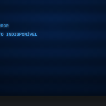
RROR
TO INDISPONÍVEL