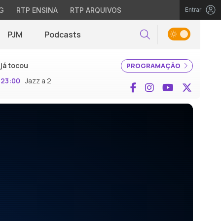
G
RTP ENSINA
RTP ARQUIVOS
Entrar
PJM
Podcasts
Pesquisar
já tocou
PROGRAMAÇÃO
23:00
Jazz a 2
Facebook
Instagram
YouTube
X (Twi