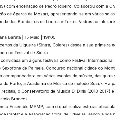
019) com encenação de Pedro Ribeiro. Colaborou com a OM
ão de óperas de Mozart, apresentando-se em várias salas
Banda dos Bombeiros de Loures e Torres Vedras ao interpr
certos da Ulgueira (Sintra, Colares) desde a sua primeira 
ado no Festival de Sintra.
 convidada em alguns festivais como Festival Internaciona
de Saxofone de Palmela, Concurso nacional cidade do Monti
a acompanhadora em várias escolas de música, das quais 
a do Porto, a Academia de Música de método Suzuki – a 
recitais, o Conservatório de Música D. Dinis (2010-2017) e
astelo Branco).
m o Ensemble MPMP, com o qual realiza estreias absoluta
boa Cantat e a Associação Coral de Odivelas, sendo ainda