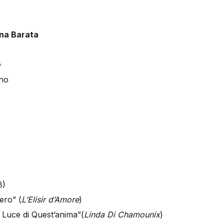
na Barata
o
no
8)
ero” (
L’Elisir d’Amore
)
 Luce di Quest’anima”(
Linda Di Chamounix
)