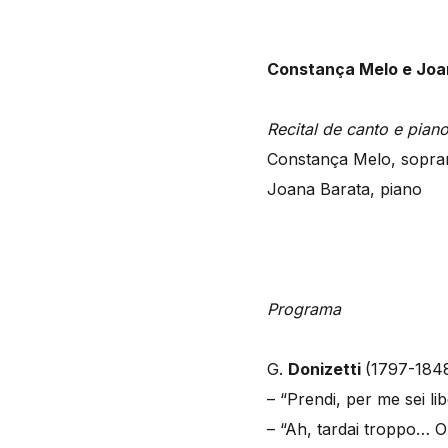
Constança Melo e Joa
Recital de canto e pian
Constança Melo, sopra
Joana Barata, piano
Programa
G.
Donizetti
(1797-184
– “Prendi, per me sei lib
– “Ah, tardai troppo… O