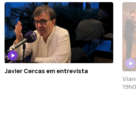
Javier Cercas em entrevista
Vian
19h