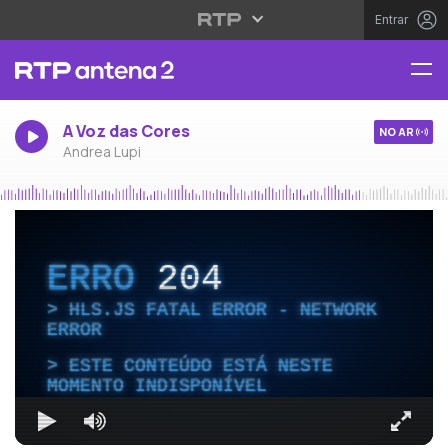
Entrar
A Voz das Cores
NO AR
Andrea Lupi
ERRO
204
HLS.JS FATAL ERROR - NETWORK
ERROR
ESTE CONTEÚDO ESTÁ NESTE
MOMENTO INDISPONÍVEL