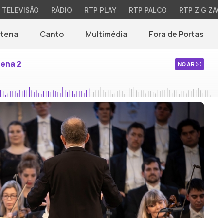
TELEVISÃO
RÁDIO
RTP PLAY
RTP PALCO
RTP ZIG ZA
ntena
Canto
Multimédia
Fora de Portas
tena 2
NO AR