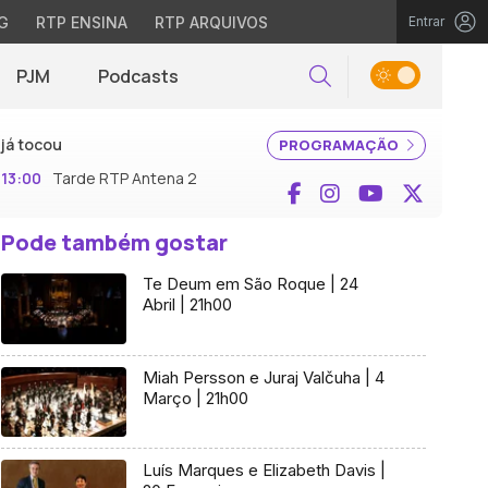
G
RTP ENSINA
RTP ARQUIVOS
Entrar
PJM
Podcasts
Pesquisar
já tocou
PROGRAMAÇÃO
13:00
Tarde RTP Antena 2
Facebook
Instagram
YouTube
X (Twi
Pode também gostar
Te Deum em São Roque | 24
Abril | 21h00
Miah Persson e Juraj Valčuha | 4
Março | 21h00
Luís Marques e Elizabeth Davis |