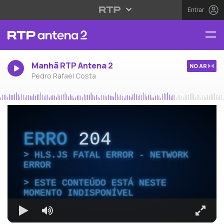
Entrar
Manhã RTP Antena 2
NO AR
Pedro Rafael Costa
ERRO
204
HLS.JS FATAL ERROR - NETWORK
ERROR
ESTE CONTEÚDO ESTÁ NESTE
MOMENTO INDISPONÍVEL