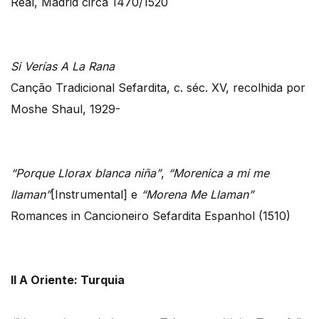
Real, Madrid circa 1470/1520
Si Verías A La Rana
Canção Tradicional Sefardita, c. séc. XV, recolhida por
Moshe Shaul, 1929-
“Porque Llorax blanca niña”
,
“Morenica a mi me
llaman”
[Instrumental] e
“Morena Me Llaman”
Romances in Cancioneiro Sefardita Espanhol (1510)
II A Oriente: Turquia