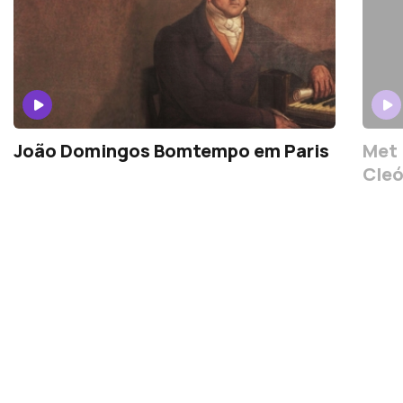
João Domingos Bomtempo em Paris
Met 
Cleó