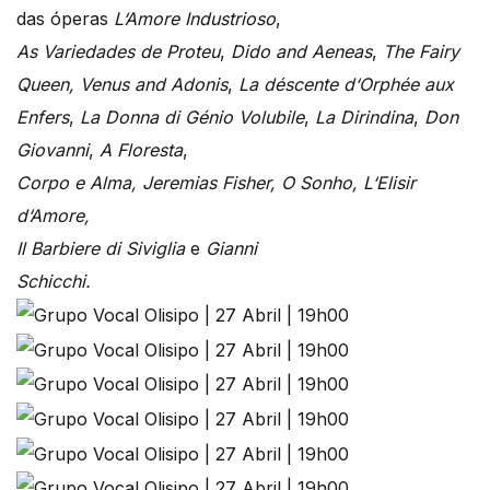
das óperas
L
‘
Amore Industrioso
,
As Variedades de Proteu
,
Dido and Aeneas
,
The Fairy
Queen, Venus and Adonis
,
La dé
scente d
‘
Orph
ée aux
Enfers
,
La Donna di G
é
nio Volubile
,
La Dirindina
,
Don
Giovanni
,
A Floresta
,
Corpo e Alma, Jeremias Fisher, O Sonho,
L
‘
Elisir
d
‘
Amore
,
Il Barbiere di Siviglia
e
Gianni
Schicchi.