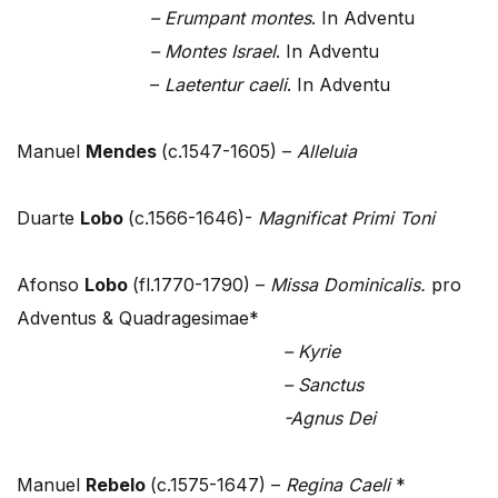
– Erumpant montes
. In Adventu
– Montes Israel
. In Adventu
–
Laetentur caeli
. In Adventu
Manuel
Mendes
(c.1547-1605) –
Alleluia
Duarte
Lobo
(c.1566-1646)-
Magnificat Primi Toni
Afonso
Lobo
(fl.1770-1790) –
Missa Dominicalis.
pro
Adventus & Quadragesimae*
– Kyrie
– Sanctus
-Agnus Dei
Manuel
Rebelo
(c.1575-1647) –
Regina Caeli
*