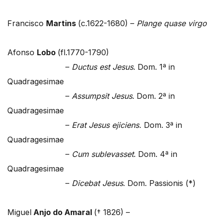
Francisco
Martins
(c.1622-1680) –
Plange quase virgo
Afonso
Lobo
(fl.1770-1790)
–
Ductus est Jesus
. Dom. 1ª in
Quadragesimae
–
Assumpsit Jesus
. Dom. 2ª in
Quadragesimae
–
Erat Jesus ejiciens.
Dom. 3ª in
Quadragesimae
–
Cum sublevasset
. Dom. 4ª in
Quadragesimae
–
Dicebat Jesus
. Dom. Passionis (*)
Miguel
Anjo do Amaral
(† 1826) –