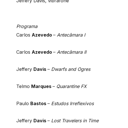
Jeffery Davis, vibrafone
Programa
Carlos
Azevedo
–
Antecâmara I
Carlos
Azevedo
–
Antecâmara II
Jeffery
Davis
–
Dwarfs and Ogres
Telmo
Marques
–
Quarantine FX
Paulo
Bastos
–
Estudos Irreflexivos
Jeffery
Davis
–
Lost Travelers in Time