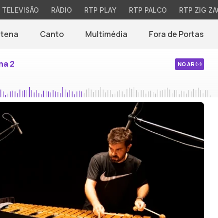
TELEVISÃO
RÁDIO
RTP PLAY
RTP PALCO
RTP ZIG ZA
ntena
Canto
Multimédia
Fora de Portas
na 2
NO AR