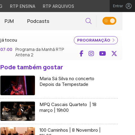
G
RTP ENSINA
RTP ARQUIVOS
Entrar
PJM
Podcasts
Pesquisar
já tocou
PROGRAMAÇÃO
07:00
Programa da Manhã RTP
Facebook
Instagram
YouTube
X (Twi
Antena 2
Pode também gostar
Maria Sá Silva no concerto
Depois da Tempestade
MPQ Cascais Quarteto | 18
março | 19h00
100 Caminhos | 8 Novembro |