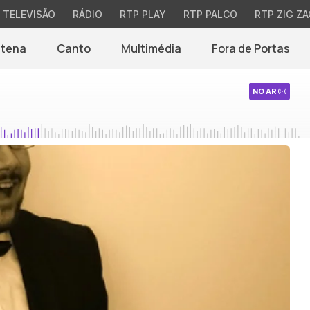
TELEVISÃO
RÁDIO
RTP PLAY
RTP PALCO
RTP ZIG ZA
ntena
Canto
Multimédia
Fora de Portas
NO AR