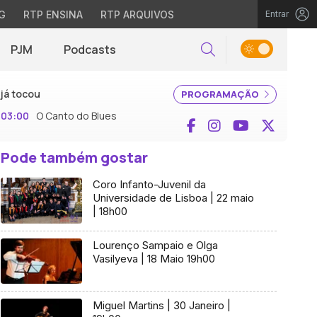
G
RTP ENSINA
RTP ARQUIVOS
Entrar
PJM
Podcasts
Pesquisar
já tocou
PROGRAMAÇÃO
03:00
O Canto do Blues
Facebook
Instagram
YouTube
X (Twi
Pode também gostar
Coro Infanto-Juvenil da
Universidade de Lisboa | 22 maio
| 18h00
Lourenço Sampaio e Olga
Vasilyeva | 18 Maio 19h00
Miguel Martins | 30 Janeiro |