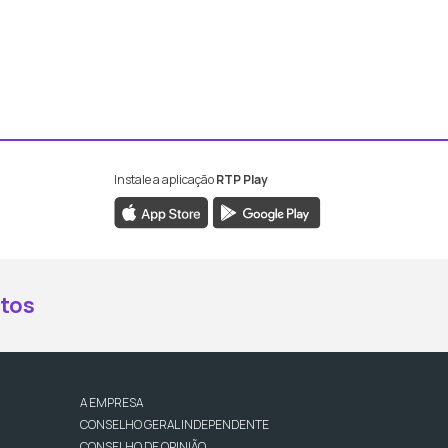
Instale a aplicação
RTP Play
book da RTP Antena 2
nstagram da RTP Antena 2
ao YouTube da RTP Antena 2
er ao X da RTP Antena 2
tos
A EMPRESA
CONSELHO GERAL INDEPENDENTE
CONSELHO DE OPINIÃO