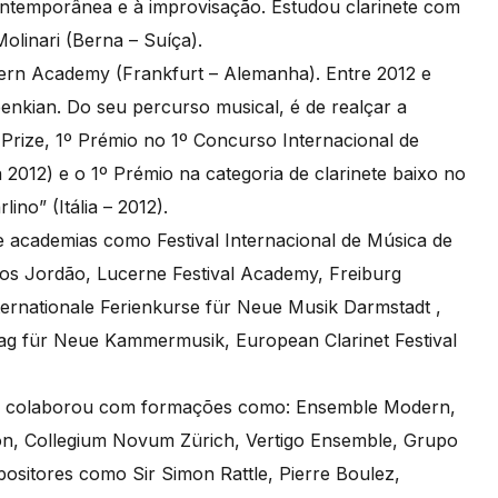
ontemporânea e à improvisação. Estudou clarinete com
olinari (Berna – Suíça).
ern Academy (Frankfurt – Alemanha). Entre 2012 e
enkian. Do seu percurso musical, é de realçar a
rize, 1º Prémio no 1º Concurso Internacional de
 2012) e o 1º Prémio na categoria de clarinete baixo no
ino” (Itália – 2012).
 e academias como Festival Internacional de Música de
pos Jordão, Lucerne Festival Academy, Freiburg
ernationale Ferienkurse für Neue Musik Darmstadt ,
g für Neue Kammermusik, European Clarinet Festival
go colaborou com formações como: Ensemble Modern,
on, Collegium Novum Zürich, Vertigo Ensemble, Grupo
sitores como Sir Simon Rattle, Pierre Boulez,