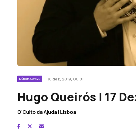
16 dez, 2019, 00:31
MÚSICA AO VIVO
Hugo Queirós | 17 D
O'Culto da Ajuda | Lisboa