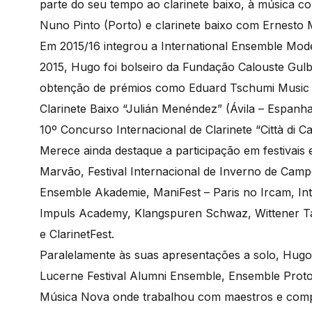
parte do seu tempo ao clarinete baixo, à música c
Nuno Pinto (Porto) e clarinete baixo com Ernesto M
Em 2015/16 integrou a International Ensemble Mod
2015, Hugo foi bolseiro da Fundação Calouste Gulb
obtenção de prémios como Eduard Tschumi Music P
Clarinete Baixo “Julián Menéndez” (Ávila – Espanha
10º Concurso Internacional de Clarinete “Città di Carl
Merece ainda destaque a participação em festivais
Marvão, Festival Internacional de Inverno de Cam
Ensemble Akademie, ManiFest – Paris no Ircam, Int
Impuls Academy, Klangspuren Schwaz, Wittener Ta
e ClarinetFest.
Paralelamente às suas apresentações a solo, Hu
Lucerne Festival Alumni Ensemble, Ensemble Prot
Música Nova onde trabalhou com maestros e compo