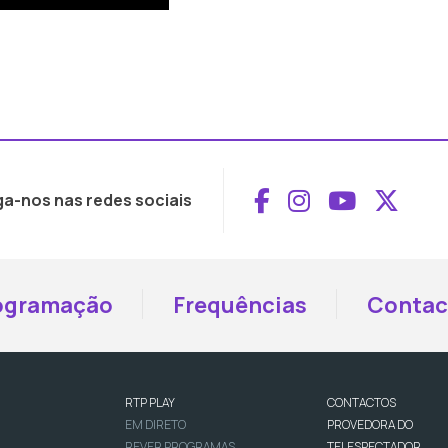
Aceder ao Face
Aceder ao I
Aceder 
Aced
ga-nos nas redes sociais
ogramação
Frequências
Contac
RTP PLAY
CONTACTOS
EM DIRETO
PROVEDORA DO
REVER PROGRAMAS
TELESPECTADOR