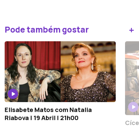
+
Pode também gostar
Elisabete Matos com Natalia
Riabova | 19 Abril | 21h00
Cíce