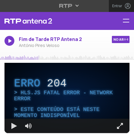
Entrar
Fim de Tarde RTP Antena 2
NO AR
António Pires Veloso
ERRO
204
HLS.JS FATAL ERROR - NETWORK
ERROR
ESTE CONTEÚDO ESTÁ NESTE
MOMENTO INDISPONÍVEL