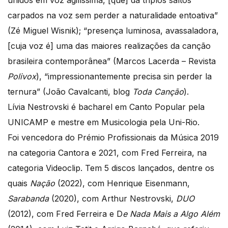
unidos em voz agilíssima, [que] dá triplos saltos
carpados na voz sem perder a naturalidade entoativa”
(Zé Miguel Wisnik); “presença luminosa, avassaladora,
[cuja voz é] uma das maiores realizações da canção
brasileira contemporânea” (Marcos Lacerda – Revista
Polivox
), “impressionantemente precisa sin perder la
ternura” (João Cavalcanti, blog
Toda Canção
).
Lívia Nestrovski é bacharel em Canto Popular pela
UNICAMP e mestre em Musicologia pela Uni-Rio.
Foi vencedora do Prémio Profissionais da Música 2019
na categoria Cantora e 2021, com Fred Ferreira, na
categoria Videoclip. Tem 5 discos lançados, dentre os
quais
Nação
(2022), com Henrique Eisenmann,
Sarabanda
(2020), com Arthur Nestrovski,
DUO
(2012), com Fred Ferreira e D
e Nada Mais a Algo Além