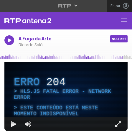
Entrar
A Fuga da Arte
NO AR
Ricardo Saló
ERRO
204
HLS.JS FATAL ERROR - NETWORK
ERROR
ESTE CONTEÚDO ESTÁ NESTE
MOMENTO INDISPONÍVEL