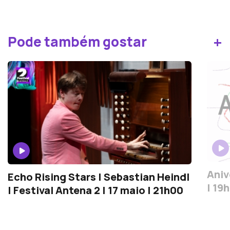
+
Pode também gostar
Aniv
Echo Rising Stars | Sebastian Heindl
| 19
| Festival Antena 2 | 17 maio | 21h00