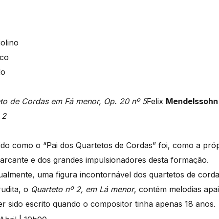
olino
rco
lo
to de Cordas em Fá menor, Op. 20 nº 5
Felix
Mendelssoh
 2
o como o “Pai dos Quartetos de Cordas” foi, como a própr
rcante e dos grandes impulsionadores desta formação.
ualmente, uma figura incontornável dos quartetos de corda
udita, o
Quarteto nº 2, em Lá menor
, contém melodias apa
er sido escrito quando o compositor tinha apenas 18 anos.