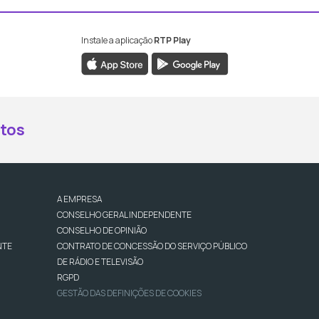
Instale a aplicação
RTP Play
book da RTP Antena 2
nstagram da RTP Antena 2
ao YouTube da RTP Antena 2
er ao X da RTP Antena 2
tos
A EMPRESA
CONSELHO GERAL INDEPENDENTE
CONSELHO DE OPINIÃO
NTE
CONTRATO DE CONCESSÃO DO SERVIÇO PÚBLICO
DE RÁDIO E TELEVISÃO
RGPD
GESTÃO DAS DEFINIÇÕES DE COOKIES