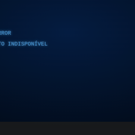
RROR
TO INDISPONÍVEL