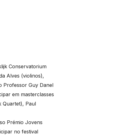
lijk Conservatorium
a Alves (violinos),
elo Professor Guy Danel
icipar em masterclasses
k Quartet), Paul
rso Prémio Jovens
ipar no festival