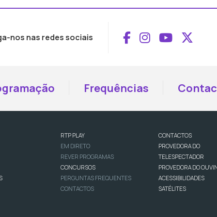
Aceder ao Face
Aceder ao I
Aceder 
Aced
ga-nos nas redes sociais
ogramação
Frequências
Contac
RTP PLAY
CONTACTOS
EM DIRETO
PROVEDORA DO
REVER PROGRAMAS
TELESPECTADOR
CONCURSOS
PROVEDORA DO OUVI
S
PERGUNTAS FREQUENTES
ACESSIBILIDADES
CONTACTOS
SATÉLITES