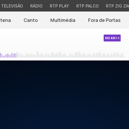
TELEVISÃO
RÁDIO
RTP PLAY
RTP PALCO
RTP ZIG ZA
ntena
Canto
Multimédia
Fora de Portas
NO AR