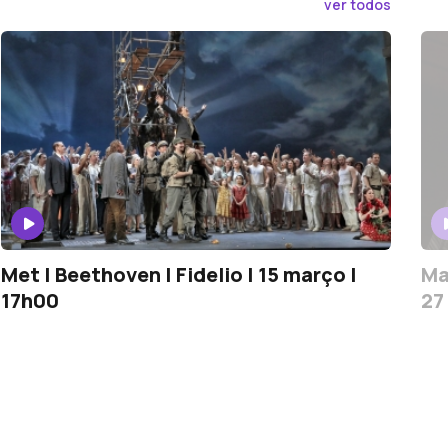
ver todos
Met | Beethoven | Fidelio | 15 março |
Ma
17h00
27