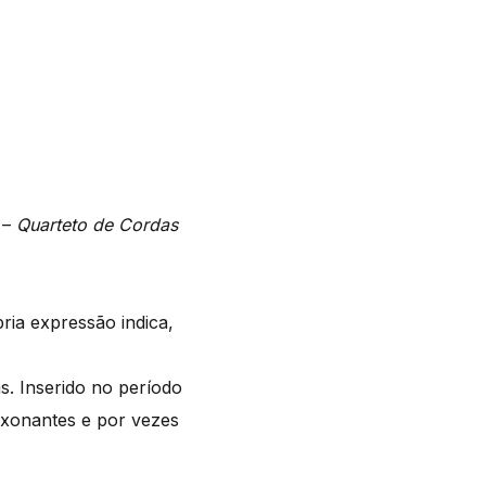
n
–
Quarteto de Cordas
ia expressão indica,
s. Inserido no período
ixonantes e por vezes