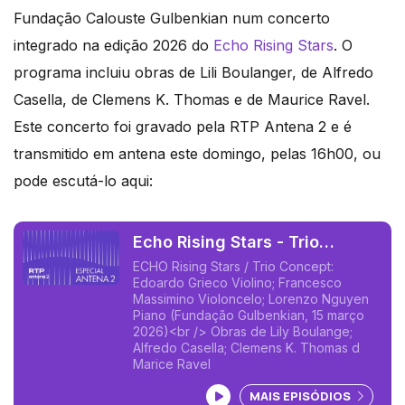
Fundação Calouste Gulbenkian num concerto
integrado na edição 2026 do
Echo Rising Stars
. O
programa incluiu obras de Lili Boulanger, de Alfredo
Casella, de Clemens K. Thomas e de Maurice Ravel.
Este concerto foi gravado pela RTP Antena 2 e é
transmitido em antena este domingo, pelas 16h00, ou
pode escutá-lo aqui:
Echo Rising Stars - Trio
Concept ao vivo na Gulbenkian
ECHO Rising Stars / Trio Concept:
Edoardo Grieco Violino; Francesco
Massimino Violoncelo; Lorenzo Nguyen
Piano (Fundação Gulbenkian, 15 março
2026)<br /> Obras de Lily Boulange;
Alfredo Casella; Clemens K. Thomas d
Marice Ravel
Ouvir podcast
MAIS EPISÓDIOS