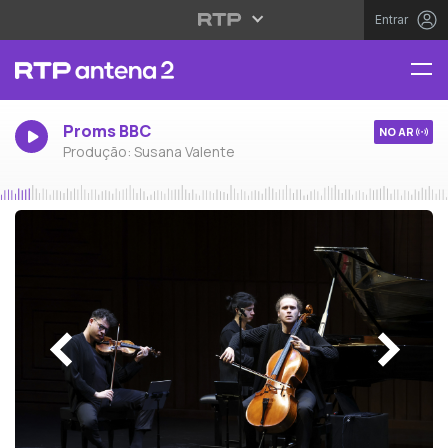
Entrar
Proms BBC
NO AR
Produção: Susana Valente