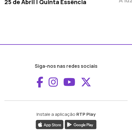
À lu
25 de Abril | Quinta Essência
Siga-nos nas redes sociais
Aceder ao Faceboo
Aceder ao Inst
Aceder ao 
Aceder a
Instale a aplicação
RTP Play