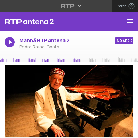
Entrar
Manhã RTP Antena 2
NO AR
Pedro Rafael Costa