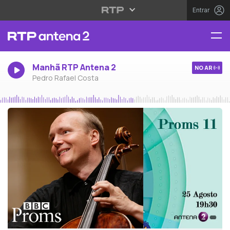
Entrar
Manhã RTP Antena 2
NO AR
Pedro Rafael Costa