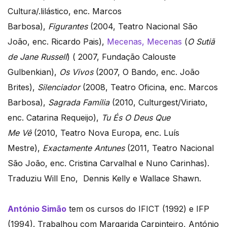
Cultura/.lilástico, enc. Marcos
Barbosa),
Figurantes
(2004, Teatro Nacional São
João, enc. Ricardo Pais),
Mecenas, Mecenas
(
O Sutiã
de Jane Russell
) ( 2007, Fundação Calouste
Gulbenkian),
Os Vivos
(2007, O Bando, enc. João
Brites),
Silenciador
(2008, Teatro Oficina, enc. Marcos
Barbosa),
Sagrada Família
(2010, Culturgest/Viriato,
enc. Catarina Requeijo),
Tu És O Deus Que
Me
Vê
(2010, Teatro Nova Europa, enc. Luís
Mestre),
Exactamente Antunes
(2011, Teatro Nacional
São João, enc. Cristina Carvalhal e Nuno Carinhas).
Traduziu Will Eno, Dennis Kelly e Wallace Shawn.
António Simão
tem os cursos do IFICT (1992) e IFP
(1994). Trabalhou com Margarida Carpinteiro, António