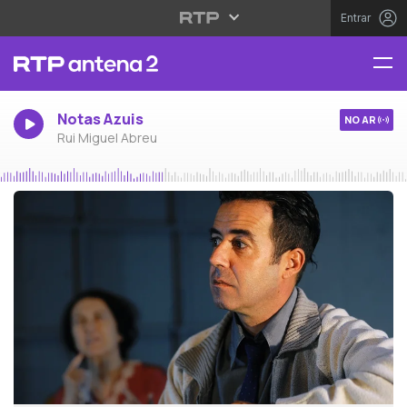
Entrar
Notas Azuis
NO AR
Rui Miguel Abreu