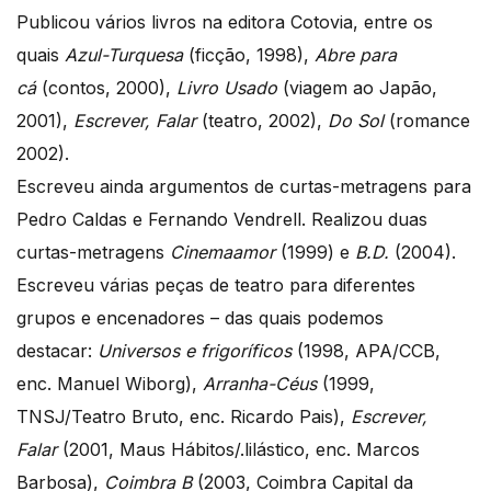
Publicou vários livros na editora Cotovia, entre os
quais
Azul-Turquesa
(ficção, 1998),
Abre para
cá
(contos, 2000),
Livro Usado
(viagem ao Japão,
2001),
Escrever, Falar
(teatro, 2002),
Do Sol
(romance
2002).
Escreveu ainda argumentos de curtas-metragens para
Pedro Caldas e Fernando Vendrell. Realizou duas
curtas-metragens
Cinemaamor
(1999) e
B.D.
(2004).
Escreveu várias peças de teatro para diferentes
grupos e encenadores – das quais podemos
destacar:
Universos e frigoríficos
(1998, APA/CCB,
enc. Manuel Wiborg),
Arranha-Céus
(1999,
TNSJ/Teatro Bruto, enc. Ricardo Pais),
Escrever,
Falar
(2001, Maus Hábitos/.lilástico, enc. Marcos
Barbosa),
Coimbra B
(2003, Coimbra Capital da