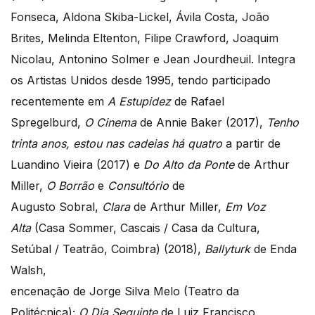
Fonseca, Aldona Skiba-Lickel, Ávila Costa, João
Brites, Melinda Eltenton, Filipe Crawford, Joaquim
Nicolau, Antonino Solmer e Jean Jourdheuil. Integra
os Artistas Unidos desde 1995, tendo participado
recentemente em
A Estupidez
de Rafael
Spregelburd,
O Cinema
de Annie Baker (2017),
Tenho
trinta anos, estou nas cadeias há quatro
a partir de
Luandino Vieira (2017) e
Do Alto da Ponte
de Arthur
Miller,
O Borrão
e
Consultório
de
Augusto Sobral,
Clara
de Arthur Miller,
Em Voz
Alta
(Casa Sommer, Cascais / Casa da Cultura,
Setúbal / Teatrão, Coimbra) (2018),
Ballyturk
de Enda
Walsh,
encenação de Jorge Silva Melo (Teatro da
Politécnica);
O Dia Seguinte
de Luiz Francisco