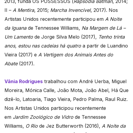
2013, funda OS POSSESSOS (
Rapsódia Batman
, 2014;
II –
A Mentira
, 2015;
Marcha Invencível
, 2017). Nos
Artistas Unidos recentemente participou em
A Noite
da Iguana
de Tennessee Williams,
Na Margem de Lá –
Um Lamento
de Jorge Silva Melo (2017),
Tenho trinta
anos, estou nas cadeias há quatro
a partir de Luandino
Vieira (2017) e
A Vertigem dos Animais Antes do
Abate
(2017).
Vânia Rodrigues
trabalhou com André Uerba, Miguel
Moreira, Mónica Calle, João Mota, João Abel, Há Que
dizê-lo, Latoaria, Tiago Vieira, Pedro Palma, Raul Ruiz.
Nos Artistas Unidos participou recentemente
em
Jardim Zoológico de Vidro
de Tennessee
Williams,
O Rio
de Jez Butterworth (2016),
A Noite da