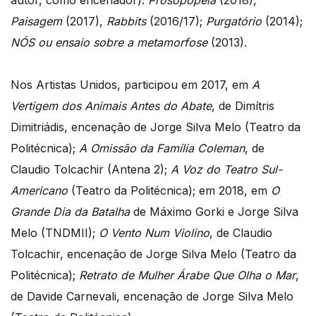
autor, como encenador):
Prosopopeia
(2018),
Paisagem
(2017),
Rabbits
(2016/17);
Purgatório
(2014);
NÓS ou ensaio sobre a metamorfose
(2013).
Nos Artistas Unidos, participou em 2017, em
A
Vertigem dos Animais Antes do Abate
, de Dimítris
Dimitriádis, encenação de Jorge Silva Melo (Teatro da
Politécnica);
A Omissão da Família Coleman
, de
Claudio Tolcachir (Antena 2);
A Voz do Teatro Sul-
Americano
(Teatro da Politécnica); em 2018, em
O
Grande Dia da Batalha
de Máximo Gorki e Jorge Silva
Melo (TNDMII);
O Vento Num Violino
, de Claudio
Tolcachir, encenação de Jorge Silva Melo (Teatro da
Politécnica);
Retrato de Mulher Árabe Que Olha o Mar
,
de Davide Carnevali, encenação de Jorge Silva Melo