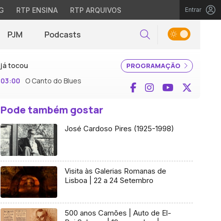
G
RTP ENSINA
RTP ARQUIVOS
Entrar
PJM
Podcasts
Pesquisar
já tocou
PROGRAMAÇÃO
03:00
O Canto do Blues
Facebook
Instagram
YouTube
X (Twi
Pode também gostar
José Cardoso Pires (1925-1998)
Visita às Galerias Romanas de
Lisboa | 22 a 24 Setembro
500 anos Camões | Auto de El-