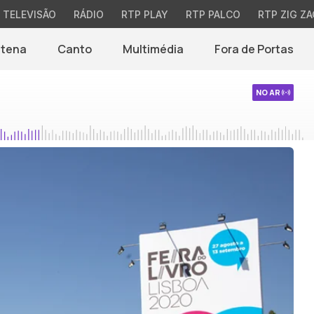
TELEVISÃO
RÁDIO
RTP PLAY
RTP PALCO
RTP ZIG ZA
ntena
Canto
Multimédia
Fora de Portas
NO AR