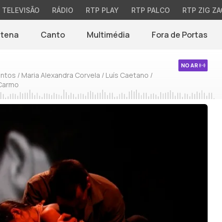
TELEVISÃO
RÁDIO
RTP PLAY
RTP PALCO
RTP ZIG ZA
ntena
Canto
Multimédia
Fora de Portas
NO AR
ntos / Maria Alexandra Corvela / Luís Caetano /
 Carmo