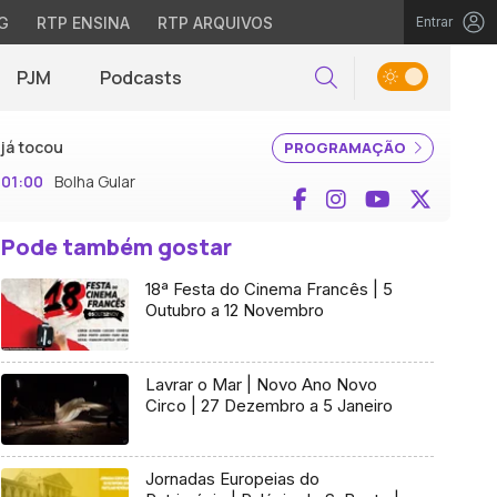
G
RTP ENSINA
RTP ARQUIVOS
Entrar
PJM
Podcasts
Pesquisar
já tocou
PROGRAMAÇÃO
01:00
Bolha Gular
Facebook
Instagram
YouTube
X (Twi
Pode também gostar
18ª Festa do Cinema Francês | 5
Outubro a 12 Novembro
Lavrar o Mar | Novo Ano Novo
Circo | 27 Dezembro a 5 Janeiro
Jornadas Europeias do