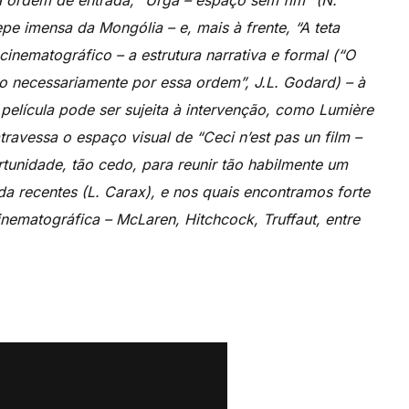
a ordem de entrada, “Urga – espaço sem fim” (N.
e imensa da Mongólia – e, mais à frente, “A teta
cinematográfico – a estrutura narrativa e formal (“O
ão necessariamente por essa ordem”, J.L. Godard) – à
 película pode ser sujeita à intervenção, como Lumière
ravessa o espaço visual de “Ceci n’est pas un film –
tunidade, tão cedo, para reunir tão habilmente um
da recentes (L. Carax), e nos quais encontramos forte
ematográfica – McLaren, Hitchcock, Truffaut, entre