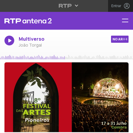
Entrar
Multiverso
NO AR
João Torgal