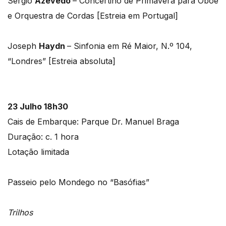
Sérgio
Azevedo
– Concertino de Primavera para Oboé
e Orquestra de Cordas [Estreia em Portugal]
Joseph
Haydn
– Sinfonia em Ré Maior, N.º 104,
“Londres” [Estreia absoluta]
23 Julho 18h30
Cais de Embarque: Parque Dr. Manuel Braga
Duração: c. 1 hora
Lotação limitada
Passeio pelo Mondego no “Basófias”
Trilhos