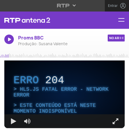
Entrar
Proms BBC
NO AR
Produção: Susana Valente
ERRO
204
HLS.JS FATAL ERROR - NETWORK
ERROR
ESTE CONTEÚDO ESTÁ NESTE
MOMENTO INDISPONÍVEL