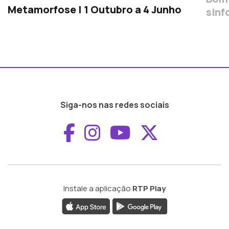
Metamorfose | 1 Outubro a 4 Junho
sinf
Siga-nos nas redes sociais
Aceder ao Faceboo
Aceder ao Inst
Aceder ao 
Aceder a
Instale a aplicação
RTP Play