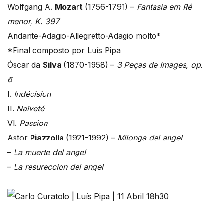
Wolfgang A.
Mozart
(1756-1791) –
Fantasia em Ré
menor, K. 397
Andante-Adagio-Allegretto-Adagio molto*
*Final composto por Luís Pipa
Óscar da
Silva
(1870-1958) –
3 Peças de Images, op.
6
I.
Indécision
II.
Naïveté
VI.
Passion
Astor
Piazzolla
(1921-1992) –
Milonga del angel
–
La muerte del angel
–
La resureccion del angel