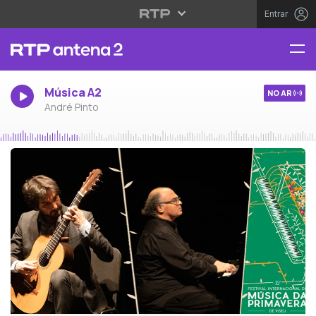
Entrar
Música A2
NO AR
André Pinto