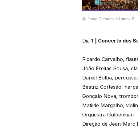
@ Jorge Carmona / Antena 2
Dia 1
|
Concerto dos So
Ricardo Carvalho, flaut
João Freitas Sousa, cla
Daniel Bolba, percussã
Beatriz Cortesão, harp
Gonçalo Nova, trombo
Matilde Margalho, violi
Orquestra Gulbenkian
Direção de Jean-Marc 