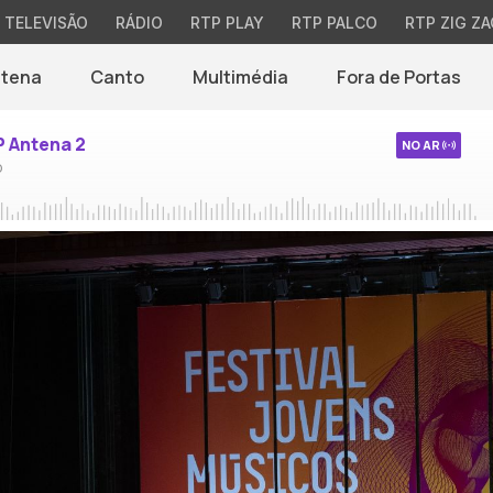
TELEVISÃO
RÁDIO
RTP PLAY
RTP PALCO
RTP ZIG ZA
ntena
Canto
Multimédia
Fora de Portas
P Antena 2
NO AR
o