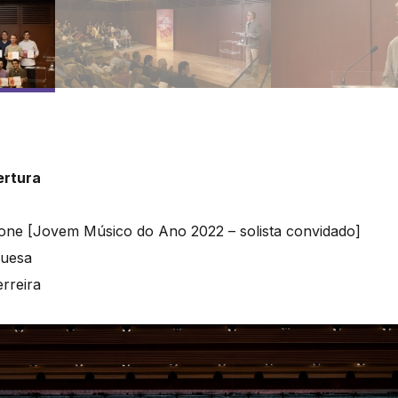
ertura
one [Jovem Músico do Ano 2022 – solista convidado]
guesa
rreira