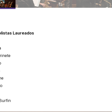
listas Laureados
a
rinete
o
a
ne
no
Burfin