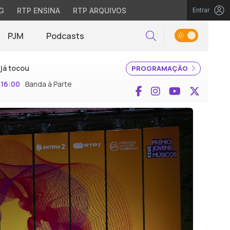
G
RTP ENSINA
RTP ARQUIVOS
Entrar
PJM
Podcasts
Pesquisar
já tocou
PROGRAMAÇÃO
16:00
Banda à Parte
Facebook
Instagram
YouTube
X (Twi