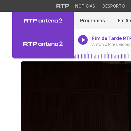
NOTÍCIAS
DESPORTO
Programas
Em A
Fim de Tarde RT
António Pires Velos