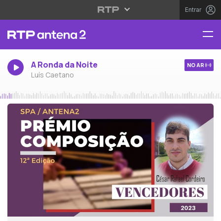
Entrar
A Ronda da Noite
NO AR
Luís Caetano