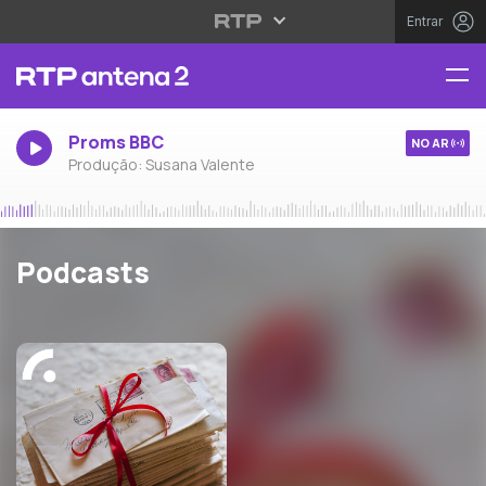
Entrar
Proms BBC
NO AR
Produção: Susana Valente
Podcasts