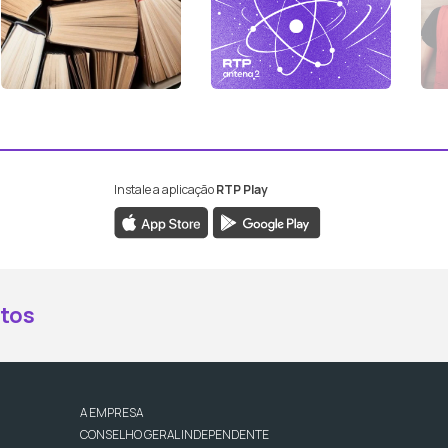
Instale a aplicação
RTP Play
book da RTP Antena 2
nstagram da RTP Antena 2
ao YouTube da RTP Antena 2
er ao X da RTP Antena 2
tos
A EMPRESA
CONSELHO GERAL INDEPENDENTE