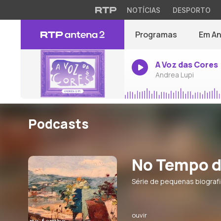
NOTÍCIAS
DESPORTO
Programas
Em A
A Voz das Cores
Andrea Lupi
Podcasts
No Tempo d
Série de pequenas biografi
ouvir