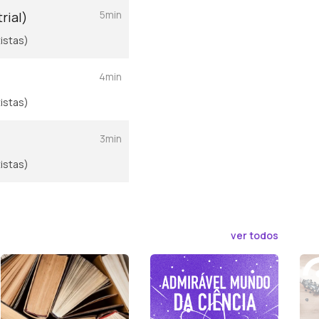
5min
rial)
istas)
4min
istas)
3min
istas)
ver todos