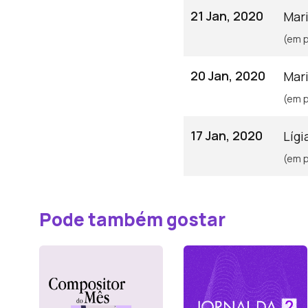
21 Jan, 2020
Mari
(em p
20 Jan, 2020
Mari
(em p
17 Jan, 2020
Líg
(em p
Pode também gostar