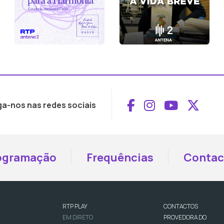
Aceder ao Face
Aceder ao I
Aceder 
Aced
ga-nos nas redes sociais
ogramação
Frequências
Contac
RTP PLAY
CONTACTOS
EM DIRETO
PROVEDORA DO