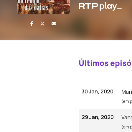
Últimos episó
30 Jan, 2020
Mar
(em p
29 Jan, 2020
Van
(em p