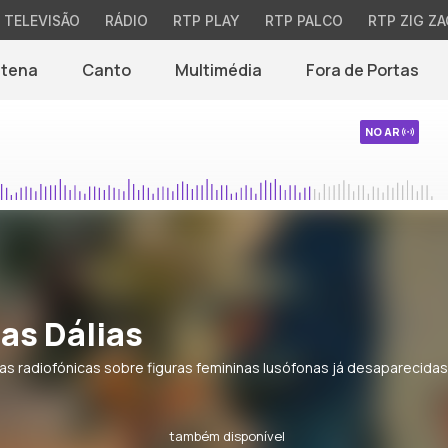
TELEVISÃO
RÁDIO
RTP PLAY
RTP PALCO
RTP ZIG ZA
ntena
Canto
Multimédia
Fora de Portas
NO AR
as Dálias
as radiofónicas sobre figuras femininas lusófonas já desaparecidas
também disponível