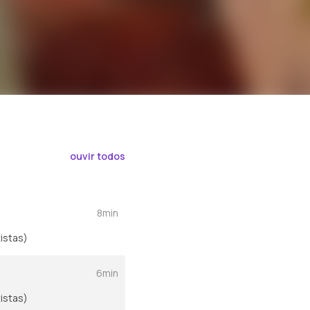
ouvir todos
8min
istas)
6min
istas)