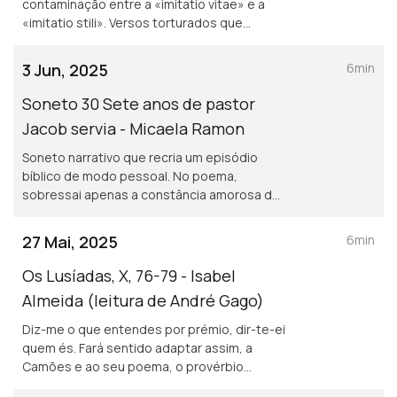
contaminação entre a «imitatio vitae» e a
«imitatio stili». Versos torturados que
pensam, revelam e expõem os caminhos
dolorosos da memória (leitura de André
3 Jun, 2025
6min
Gago)
Soneto 30 Sete anos de pastor
Jacob servia - Micaela Ramon
Soneto narrativo que recria um episódio
bíblico de modo pessoal. No poema,
sobressai apenas a constância amorosa de
Jacob que, perante a decisão de Labão de
lhe dar Lia, em vez da desejada Raquel
27 Mai, 2025
6min
(leitura de André Gago)
Os Lusíadas, X, 76-79 - Isabel
Almeida (leitura de André Gago)
Diz-me o que entendes por prémio, dir-te-ei
quem és. Fará sentido adaptar assim, a
Camões e ao seu poema, o provérbio
popular? Vê-lo-emos observando as