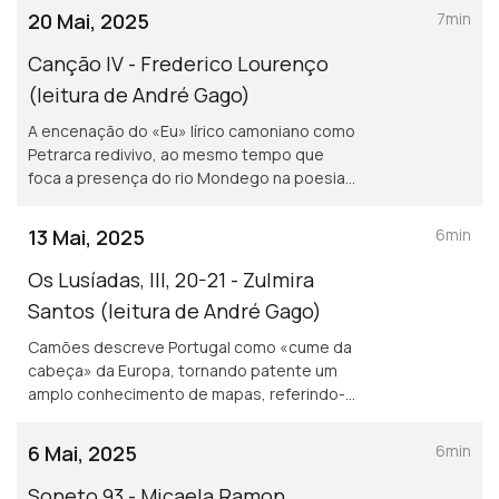
estrofes 76-79 d’Os Lusíadas.
20 Mai, 2025
7min
Canção IV - Frederico Lourenço
(leitura de André Gago)
A encenação do «Eu» lírico camoniano como
Petrarca redivivo, ao mesmo tempo que
foca a presença do rio Mondego na poesia
de Camões.
13 Mai, 2025
6min
Os Lusíadas, III, 20-21 - Zulmira
Santos (leitura de André Gago)
Camões descreve Portugal como «cume da
cabeça» da Europa, tornando patente um
amplo conhecimento de mapas, referindo-
se às representações cartográficas da
Europa como uma jovem coroada, ditas
6 Mai, 2025
6min
ginecomórficas.
Soneto 93 - Micaela Ramon