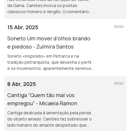
da Gama, Camões invoca os poetas
clássicos Homero e Vergílio. O comentário
centra-se na questão da atitude de Camões
em relação a Homero.
15 Abr, 2025
6min
Soneto Um mover d’olhos brando
e piedoso - Zulmira Santos
Soneto «inspirado» em Petrarca e na
tradição petrarquista, que desenha o perfil
e os movimentos, aparentemente serenos,
da «donna angelicata» que, qual Circe,
enfeitiça e metamorfoseia. (leitura de André
8 Abr, 2025
6min
Gago)
Cantiga “Quem tão mal vos
empregou” - Micaela Ramon
Cantiga dedicada à lamentação pela perda
do objeto amado. Camões faz sobressair o
lado humano do amante despeitado que