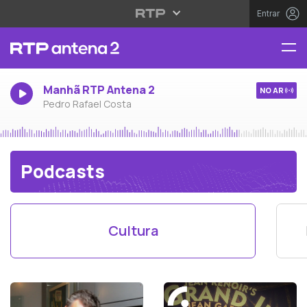
Entrar
Manhã RTP Antena 2
NO AR
Pedro Rafael Costa
Podcasts
Cultura