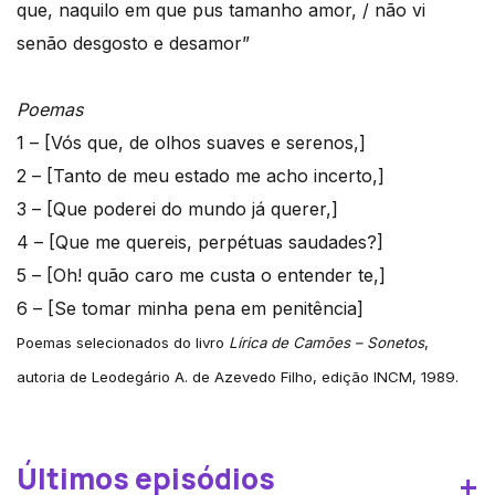
que, naquilo em que pus tamanho amor, / não vi
senão desgosto e desamor”
Poemas
1 – [Vós que, de olhos suaves e serenos,]
2 – [Tanto de meu estado me acho incerto,]
3 – [Que poderei do mundo já querer,]
4 – [Que me quereis, perpétuas saudades?]
5 – [Oh! quão caro me custa o entender te,]
6 – [Se tomar minha pena em penitência]
Poemas selecionados do livro
Lírica de Camões – Sonetos
,
autoria de Leodegário A. de Azevedo Filho, edição INCM, 1989.
Últimos episódios
+