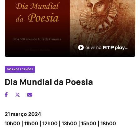
ouvir no RTP Play
ouvir no
500 ANOS | CAMÕES
Dia Mundial da Poesia
21 março 2024
10h00 | 11h00 | 12h00 | 13h00 | 15h00 | 18h00