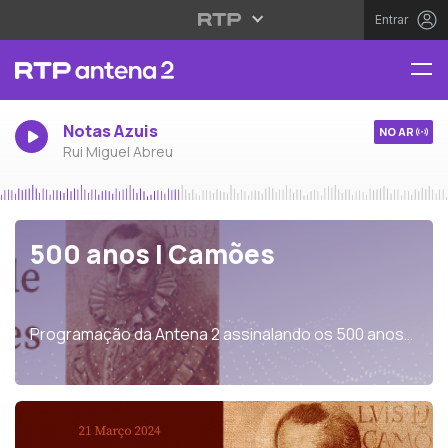
Entrar
Notas Azuis
NO AR
Rui Miguel Abreu
500 anos | Camões
Programação da Antena 2 assinalando os 500 anos
de Luís Vaz de Camões