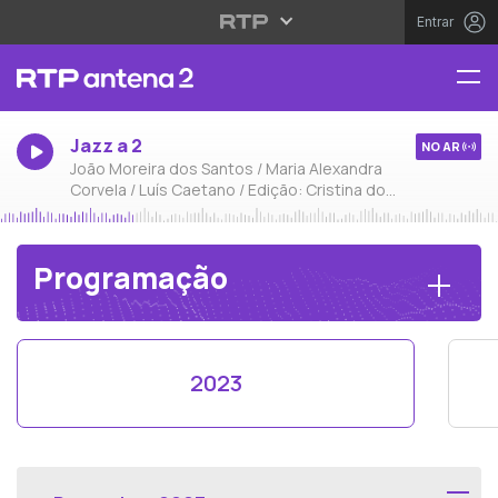
Entrar
Jazz a 2
NO AR
João Moreira dos Santos / Maria Alexandra
Corvela / Luís Caetano / Edição: Cristina do
Carmo
Programação
Anos de Programação
2023