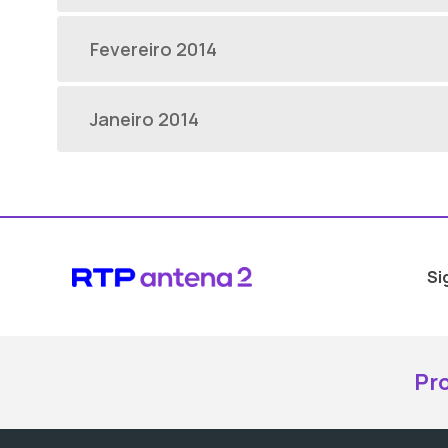
Fevereiro 2014
Janeiro 2014
Si
Pr