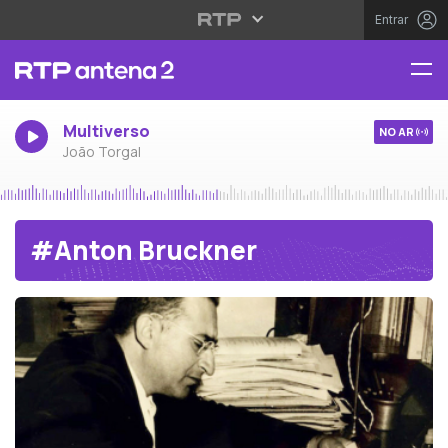
Entrar
Multiverso
NO AR
João Torgal
#Anton Bruckner