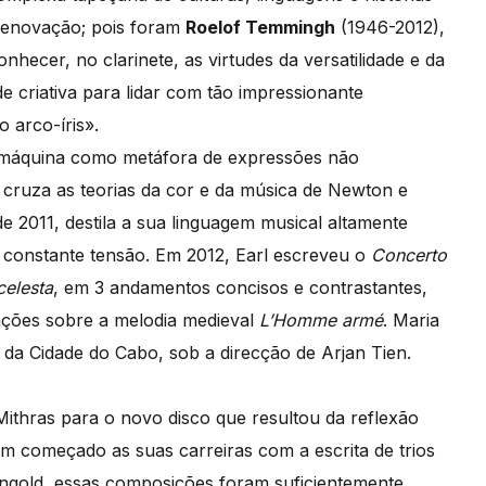
e renovação; pois foram
Roelof Temmingh
(1946-2012),
nhecer, no clarinete, as virtudes da versatilidade e da
e criativa para lidar com tão impressionante
o arco-íris».
(máquina como metáfora de expressões não
 cruza as teorias da cor e da música de Newton e
e 2011, destila a sua linguagem musical altamente
m constante tensão. Em 2012, Earl escreveu o
Concerto
celesta
, em 3 andamentos concisos e contrastantes,
ações sobre a melodia medieval
L’Homme armé
. Maria
da Cidade do Cabo, sob a direcção de Arjan Tien.
 Mithras para o novo disco que resultou da reflexão
em começado as suas carreiras com a escrita de trios
ngold, essas composições foram suficientemente