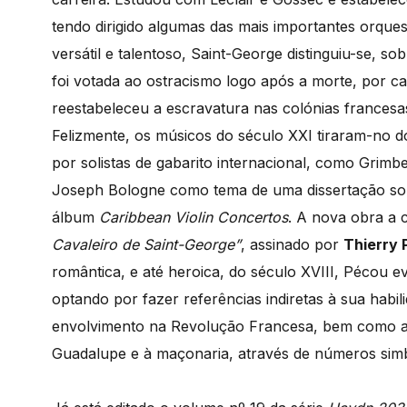
tendo dirigido algumas das mais importantes orqu
versátil e talentoso, Saint-George distinguiu-se, s
foi votada ao ostracismo logo após a morte, por c
reestabeleceu a escravatura nas colónias frances
Felizmente, os músicos do século XXI tiraram-no 
por solistas de gabarito internacional, como Grim
Joseph Bologne como tema de uma dissertação sob
álbum
Caribbean Violin Concertos
. A nova obra a
Cavaleiro de Saint-George”
, assinado por
Thierry
romântica, e até heroica, do século XVIII, Pécou ev
optando por fazer referências indiretas à sua habil
envolvimento na Revolução Francesa, bem como a 
Guadalupe e à maçonaria, através de números simb