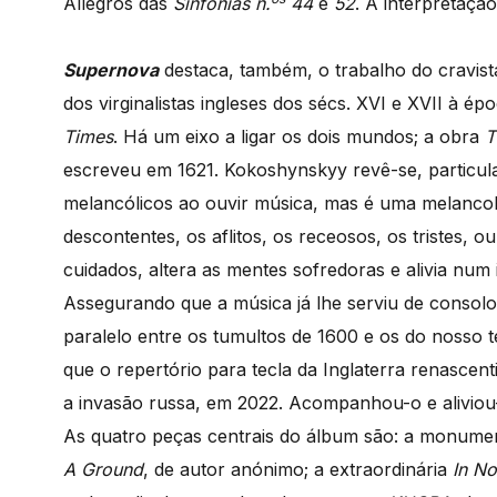
Allegros das
Sinfonias n.
44
e
52
. A interpretaçã
Supernova
destaca, também, o trabalho do cravis
dos virginalistas ingleses dos sécs. XVI e XVII à é
Times
. Há um eixo a ligar os dois mundos; a obra
T
escreveu em 1621. Kokoshynskyy revê-se, particul
melancólicos ao ouvir música, mas é uma melancoli
descontentes, os aflitos, os receosos, os tristes, 
cuidados, altera as mentes sofredoras e alivia num 
Assegurando que a música já lhe serviu de consol
paralelo entre os tumultos de 1600 e os do nosso 
que o repertório para tecla da Inglaterra renasce
a invasão russa, em 2022. Acompanhou-o e aliviou-l
As quatro peças centrais do álbum são: a monume
A Ground
, de autor anónimo; a extraordinária
In N