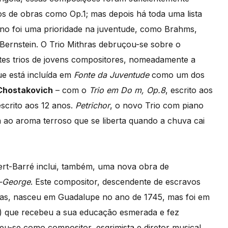
os de obras como Op.1; mas depois há toda uma lista
ano foi uma prioridade na juventude, como Brahms,
ernstein. O Trio Mithras debruçou-se sobre o
ntes trios de jovens compositores, nomeadamente a
ue está incluída em
Fonte da Juventude
como um dos
 Chostakovich
– com o
Trio em Do m, Op.8
, escrito aos
escrito aos 12 anos.
Petrichor
, o novo Trio com piano
a ao aroma terroso que se liberta quando a chuva cai
ert-Barré inclui, também, uma nova obra de
t-George
. Este compositor, descendente de escravos
esas, nasceu em Guadalupe no ano de 1745, mas foi em
ês) que recebeu a sua educação esmerada e fez
eu-se como compositor, esgrimista e diretor musical,