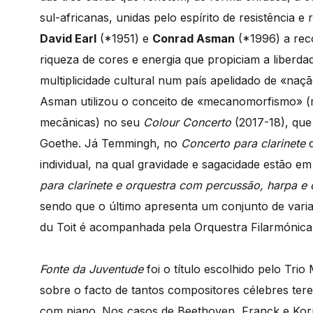
sul-africanas, unidas pelo espírito de resistência 
David Earl
(*1951) e
Conrad Asman
(*1996) a reco
riqueza de cores e energia que propiciam a liberdad
multiplicidade cultural num país apelidado de «naçã
Asman utilizou o conceito de «mecanomorfismo» 
mecânicas) no seu
Colour Concerto
(2017-18), que
Goethe. Já Temmingh, no
Concerto para clarinete
d
individual, na qual gravidade e sagacidade estão e
para clarinete e orquestra com percussão, harpa e 
sendo que o último apresenta um conjunto de vari
du Toit é acompanhada pela Orquestra Filarmónica 
Fonte da Juventude
foi o título escolhido pelo Trio
sobre o facto de tantos compositores célebres ter
com piano. Nos casos de Beethoven, Franck e Kor