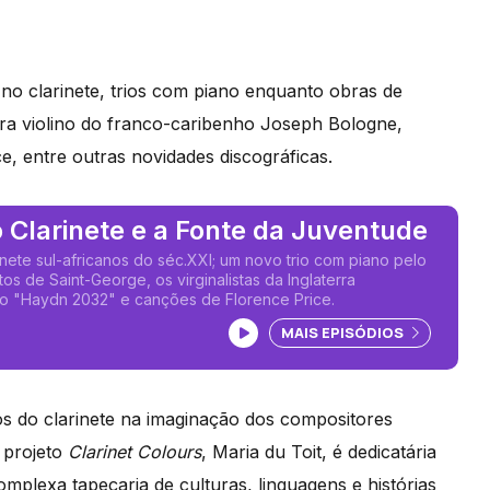
o clarinete, trios com piano enquanto obras de
ara violino do franco-caribenho Joseph Bologne,
, entre outras novidades discográficas.
 Clarinete e a Fonte da Juventude
nete sul-africanos do séc.XXI; um novo trio com piano pelo
tos de Saint-George, os virginalistas da Inglaterra
vo "Haydn 2032" e canções de Florence Price.
Ouvir podcast
MAIS EPISÓDIOS
s do clarinete na imaginação dos compositores
 projeto
Clarinet Colours
, Maria du Toit, é dedicatária
omplexa tapeçaria de culturas, linguagens e histórias