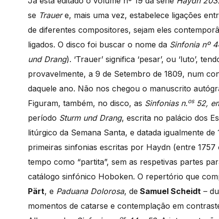
Já está editado o volume nº 19 da série
Haydn 203
se
Trauer
e, mais uma vez, estabelece ligações entr
de diferentes compositores, sejam eles contempo
ligados. O disco foi buscar o nome da
Sinfonia nº 
und Drang
). ‘Trauer’ significa ‘pesar’, ou ‘luto’, te
provavelmente, a 9 de Setembro de 1809, num conc
daquele ano. Não nos chegou o manuscrito autógra
os
Figuram, também, no disco, as
Sinfonias n.
52, e
período
Sturm und Drang
, escrita no palácio dos 
litúrgico da Semana Santa, e datada igualmente de 1
primeiras sinfonias escritas por Haydn (entre 1757 
tempo como “partita”, sem as respetivas partes pa
catálogo sinfónico Hoboken. O repertório que comp
Pärt
, e
Paduana Dolorosa
, de
Samuel Scheidt
– du
momentos de catarse e contemplação em contraste 
os