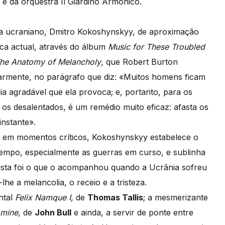
o é da orquestra Il Giardino Armonico.
ta ucraniano, Dmitro Kokoshynskyy, de aproximação
poca actual, através do álbum
Music for These Troubled
he Anatomy of Melancholy
, que Robert Burton
armente, no parágrafo que diz: «Muitos homens ficam
a agradável que ela provoca; e, portanto, para os
ou os desalentados, é um remédio muito eficaz: afasta os
instante».
o em momentos críticos, Kokoshynskyy estabelece o
tempo, especialmente as guerras em curso, e sublinha
ntista foi o que o acompanhou quando a Ucrânia sofreu
he a melancolia, o receio e a tristeza.
ntal
Felix Namque I
, de
Thomas Tallis
; a mesmerizante
omine
, de
John Bull
e ainda, a servir de ponte entre