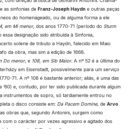
2
, com direção artística de Giovanni Antonini. Chama-
e as sinfonias de
Franz-Joseph Haydn
e outras peças
râneos do homenageado, ou de alguma forma a ele
44, em Mi menor
, dos anos 1770-71 (período do
Sturm
ndo essa designação sido atribuída à Sinfonia,
erto solene de tributo a Haydn, falecido em Maio
fo da obra, mas sim a edição de 1868.
m Do menor
, e
108, em Sib Maior
. A nº 52 é a última do
Esterházy em Eisenstadt, possivelmente para um serviço
770-71. A nº 108 é bastante anterior; aliás, é uma das
e ’60) e, contudo, por ter sido publicada durante algum
ra instrumentos de sopro, só tardiamente entrou no
leta o disco consiste em:
Da Pacem Domine
, de
Arvo
as obras que, segundo Antonini, surgem como
com o carácter por vezes agressivo e agitado dos