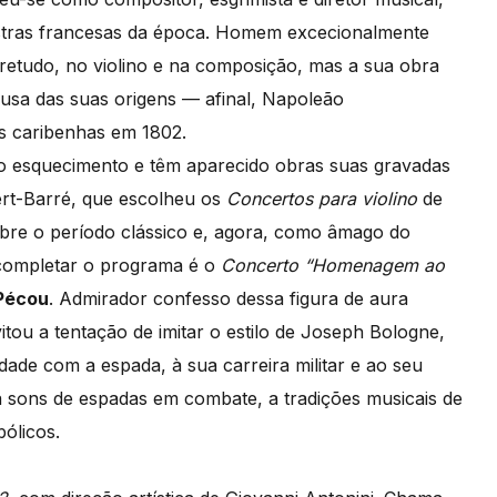
estras francesas da época. Homem excecionalmente
obretudo, no violino e na composição, mas a sua obra
ausa das suas origens — afinal, Napoleão
as caribenhas em 1802.
do esquecimento e têm aparecido obras suas gravadas
bert-Barré, que escolheu os
Concertos para violino
de
re o período clássico e, agora, como âmago do
 completar o programa é o
Concerto “Homenagem ao
 Pécou
. Admirador confesso dessa figura de aura
itou a tentação de imitar o estilo de Joseph Bologne,
idade com a espada, à sua carreira militar e ao seu
sons de espadas em combate, a tradições musicais de
ólicos.