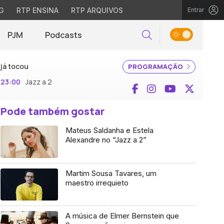
G
RTP ENSINA
RTP ARQUIVOS
Entrar
PJM
Podcasts
Pesquisar
já tocou
PROGRAMAÇÃO
23:00
Jazz a 2
Facebook
Instagram
YouTube
X (Twi
Pode também gostar
Mateus Saldanha e Estela
Alexandre no “Jazz a 2”
Martim Sousa Tavares, um
maestro irrequieto
A música de Elmer Bernstein que