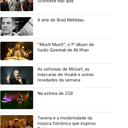
Scorsese não quis
A arte de Brad Mehldau
“Mustt Mustt”, o 1º álbum de
fusão Qawwali de Ali Khan
As sinfonias de Mozart, as
máscaras de Vivaldi e outras
novidades da semana
Na estreia de Z2B
Tworna e a modernidade da
música folclórica que inspirou