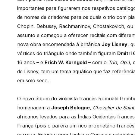
importantes para figurarem nos respetivos catálog
de nomes de criadores para os quais o trio com pi
Chopin, Debussy, Rachmaninov, Chostakovich, ou B
assunto e começou a oferecer recitais com difere
nova obra encomendada à britânica
Joy Lisney
, q
vértices do triângulo onde também figuram
Dmitri
16 anos – e
Erich W. Korngold
– com o
Trio, Op.1
, 
de Lisney, tem um tema aquático que faz referênci
em solo seco.
O novo álbum do violinista francês Romuald Grimb
homenagem a
Joseph Bologne
,
Chevalier de Sain
africanos levados para as Índias Ocidentais franc
França (pois o pai era um rico proprietário franc
carreira. Estudou com Leclair e Gossec e estabelec