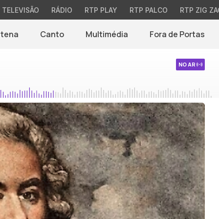
TELEVISÃO
RÁDIO
RTP PLAY
RTP PALCO
RTP ZIG ZA
ntena
Canto
Multimédia
Fora de Portas
NO AR