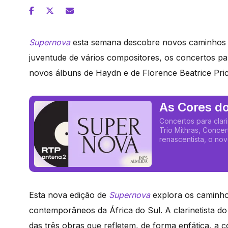
Supernova
esta semana descobre novos caminhos n
juventude de vários compositores, os concertos p
novos álbuns de Haydn e de Florence Beatrice Price
As Cores do
Concertos para clari
Trio Mithras, Concer
renascentista, o no
Esta nova edição de
Supernova
explora os caminho
contemporâneos da África do Sul. A clarinetista do
das três obras que refletem, de forma enfática, a c