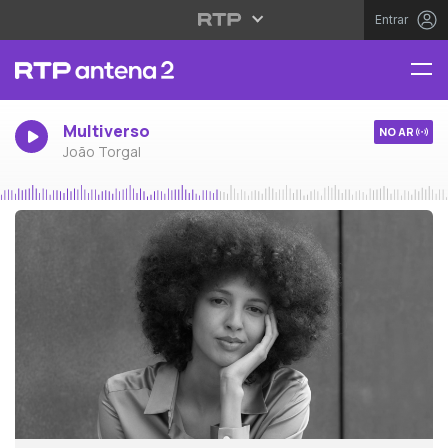
Entrar
Multiverso
NO AR
João Torgal