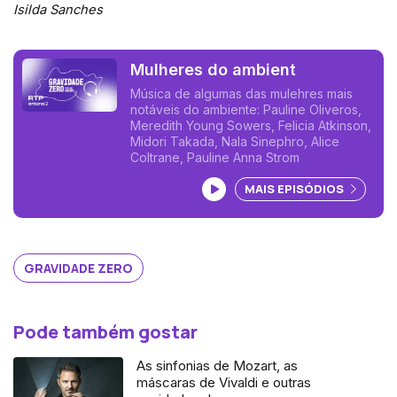
Isilda Sanches
Mulheres do ambient
Música de algumas das mulehres mais
notáveis do ambiente: Pauline Oliveros,
Meredith Young Sowers, Felicia Atkinson,
Midori Takada, Nala Sinephro, Alice
Coltrane, Pauline Anna Strom
Ouvir podcast
MAIS EPISÓDIOS
GRAVIDADE ZERO
Pode também gostar
As sinfonias de Mozart, as
máscaras de Vivaldi e outras