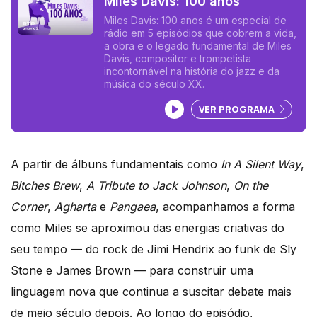
Miles Davis: 100 anos
Miles Davis: 100 anos é um especial de
rádio em 5 episódios que cobrem a vida,
a obra e o legado fundamental de Miles
Davis, compositor e trompetista
incontornável na história do jazz e da
música do século XX.
Ouvir podcast
VER PROGRAMA
A partir de álbuns fundamentais como
In A Silent Way
,
Bitches Brew
,
A Tribute to Jack Johnson
,
On the
Corner
,
Agharta
e
Pangaea
, acompanhamos a forma
como Miles se aproximou das energias criativas do
seu tempo — do rock de Jimi Hendrix ao funk de Sly
Stone e James Brown — para construir uma
linguagem nova que continua a suscitar debate mais
de meio século depois. Ao longo do episódio,