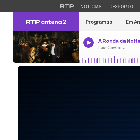
NOTÍCIAS
DESPORTO
Programas
Em A
A Ronda da Noit
Luís Caetano