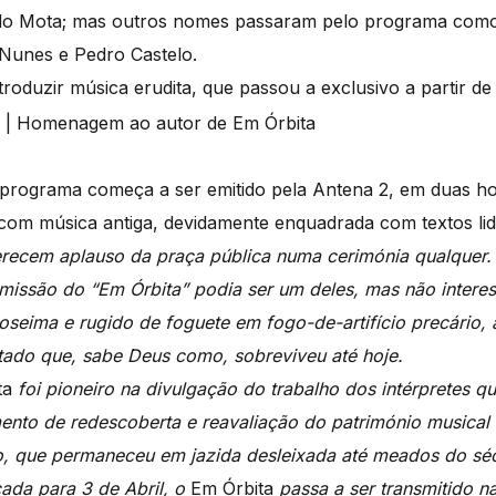
do Mota; mas outros nomes passaram pelo programa com
Nunes e Pedro Castelo.
oduzir música erudita, que passou a exclusivo a partir de
o programa começa a ser emitido pela Antena 2, em duas h
com música antiga, devidamente enquadrada com textos lid
erecem aplauso da praça pública numa cerimónia qualquer
emissão do “Em Órbita” podia ser um deles, mas não intere
loseima e rugido de foguete em fogo-de-artifício precário, 
ntado que, sabe Deus como, sobreviveu até hoje.
ta
foi pioneiro na divulgação do trabalho dos intérpretes q
nto de redescoberta e reavaliação do património musical 
, que permaneceu em jazida desleixada até meados do sé
ada para 3 de Abril, o
Em Órbita
passa a ser transmitido 