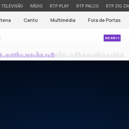
TELEVISÃO
RÁDIO
RTP PLAY
RTP PALCO
RTP ZIG ZA
ntena
Canto
Multimédia
Fora de Portas
e
NO AR