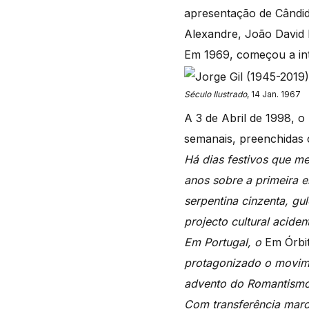
apresentação de Cândi
Alexandre, João David 
Em 1969, começou a intr
Século Ilustrado
, 14 Jan. 1967
A 3 de Abril de 1998, 
semanais, preenchidas 
Há dias festivos que m
anos sobre a primeira 
serpentina cinzenta, gu
projecto cultural acide
Em Portugal, o
Em Órbi
protagonizado o movime
advento do Romantismo
Com transferência marc