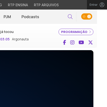
G
RTP ENSINA
RTP ARQUIVOS
Entrar
PJM
Podcasts
Pesquisar
já tocou
PROGRAMAÇÃO
03:05
Argonauta
Facebook
Instagram
YouTube
X (Twi