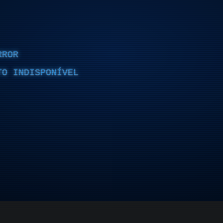
RROR
TO INDISPONÍVEL