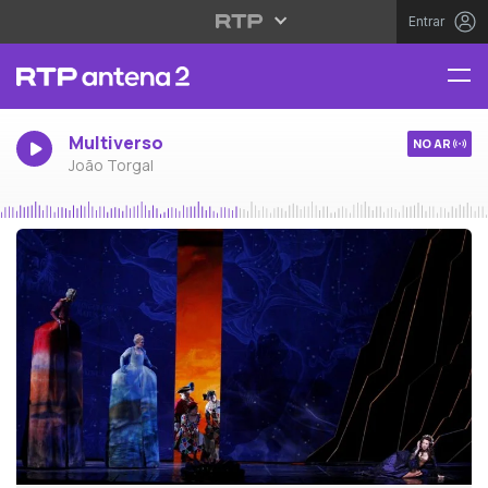
Entrar
Multiverso
NO AR
João Torgal