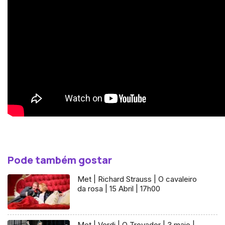
Pode também gostar
Met | Richard Strauss | O cavaleiro
da rosa | 15 Abril | 17h00
Met | Verdi | O Trovador | 3 maio |