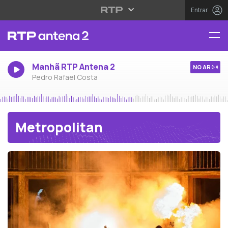
Entrar
Manhã RTP Antena 2
NO AR
Pedro Rafael Costa
Metropolitan