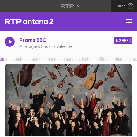
Entrar
Proms BBC
NO AR
Produção: Susana Valente