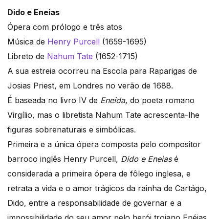
Dido e Eneias
Ópera com prólogo e três atos
Música de
Henry Purcell
(1659-1695)
Libreto de
Nahum Tate
(1652-1715)
A sua estreia ocorreu na Escola para Raparigas de
Josias Priest, em Londres no verão de 1688.
É baseada no livro IV de
Eneida
, do poeta romano
Virgílio, mas o libretista Nahum Tate acrescenta-lhe
figuras sobrenaturais e simbólicas.
Primeira e a única ópera composta pelo compositor
barroco inglês Henry Purcell,
Dido e Eneias
é
considerada a primeira ópera de fôlego inglesa, e
retrata a vida e o amor trágicos da rainha de Cartágo,
Dido, entre a responsabilidade de governar e a
impossibilidade do seu amor pelo herói troiano Enéias.