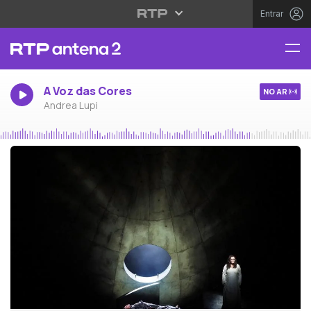
Entrar
A Voz das Cores
NO AR
Andrea Lupi