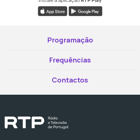
Instale a aplicação
RTP Play
Programação
Frequências
Contactos