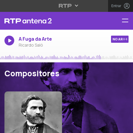
Entrar
A Fuga da Arte
NO AR
Ricardo Saló
Compositores