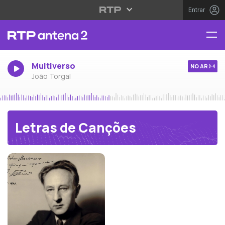
Entrar
Multiverso
NO AR
João Torgal
Letras de Canções