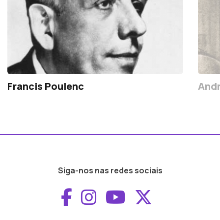
Francis Poulenc
Andr
Siga-nos nas redes sociais
Aceder ao Faceboo
Aceder ao Inst
Aceder ao 
Aceder a