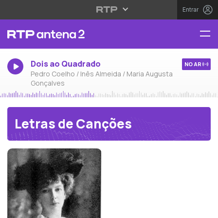
Entrar
Dois ao Quadrado
NO AR
Pedro Coelho / Inês Almeida / Maria Augusta
Gonçalves
Letras de Canções