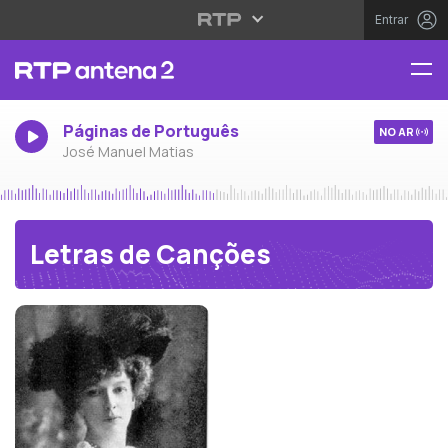
Entrar
Páginas de Português
NO AR
José Manuel Matias
Letras de Canções