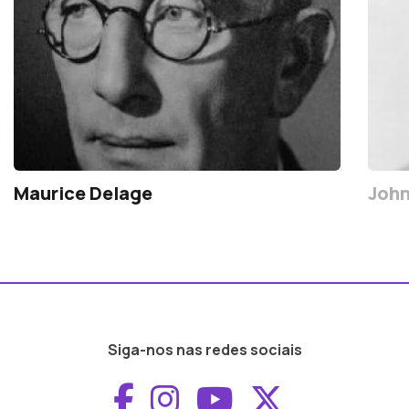
Maurice Delage
John
Siga-nos nas redes sociais
Aceder ao Faceboo
Aceder ao Inst
Aceder ao 
Aceder a