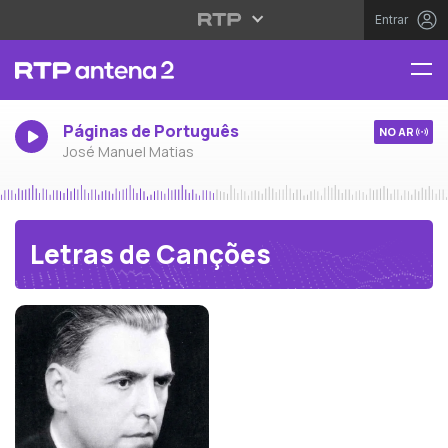
Entrar
Páginas de Português
NO AR
José Manuel Matias
Letras de Canções