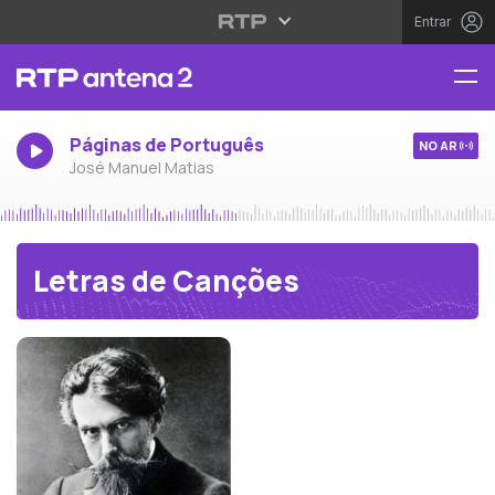
Entrar
Páginas de Português
NO AR
José Manuel Matias
Letras de Canções