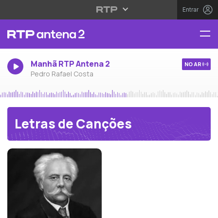
Entrar
Manhã RTP Antena 2
NO AR
Pedro Rafael Costa
Letras de Canções