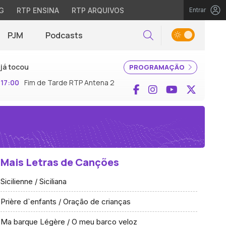
G
RTP ENSINA
RTP ARQUIVOS
Entrar
PJM
Podcasts
Pesquisar
já tocou
PROGRAMAÇÃO
17:00
Fim de Tarde RTP Antena 2
Facebook
Instagram
YouTube
X (Twi
Mais Letras de Canções
Sicilienne / Siciliana
Prière d`enfants / Oração de crianças
Ma barque Légère / O meu barco veloz