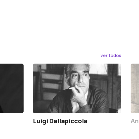
ver todos
Luigi Dallapiccola
An