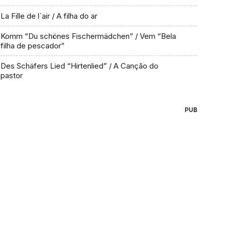
La Fille de l`air / A filha do ar
Komm “Du schönes Fischermädchen” / Vem “Bela
filha de pescador”
Des Schäfers Lied “Hirtenlied” / A Canção do
pastor
PUB