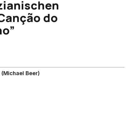
zianischen
“Canção do
no”
 (Michael Beer)