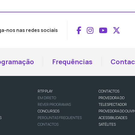
Aceder ao Face
Aceder ao I
Aceder 
Aced
ga-nos nas redes sociais
ogramação
Frequências
Contac
RTP PLAY
CONTACTOS
EM DIRETO
PROVEDORA DO
REVER PROGRAMAS
TELESPECTADOR
CONCURSOS
PROVEDORA DO OUVI
S
PERGUNTAS FREQUENTES
ACESSIBILIDADES
CONTACTOS
SATÉLITES