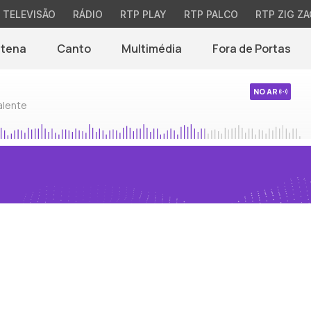
TELEVISÃO
RÁDIO
RTP PLAY
RTP PALCO
RTP ZIG ZA
ntena
Canto
Multimédia
Fora de Portas
NO AR
alente