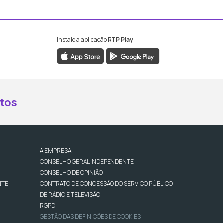
Instale a aplicação
RTP Play
book da RTP Antena 2
nstagram da RTP Antena 2
ao YouTube da RTP Antena 2
er ao X da RTP Antena 2
tos
A EMPRESA
CONSELHO GERAL INDEPENDENTE
CONSELHO DE OPINIÃO
NTE
CONTRATO DE CONCESSÃO DO SERVIÇO PÚBLICO
DE RÁDIO E TELEVISÃO
RGPD
GESTÃO DAS DEFINIÇÕES DE COOKIES