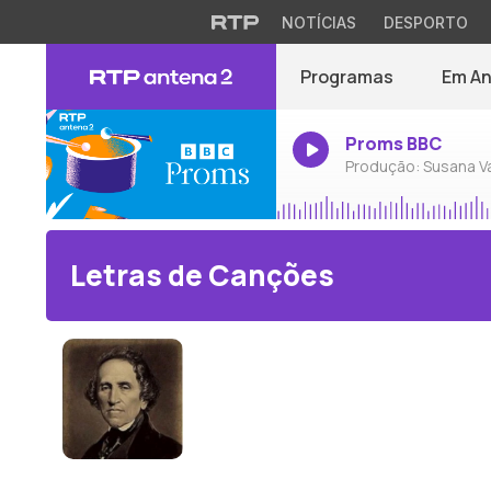
NOTÍCIAS
DESPORTO
Programas
Em A
Proms BBC
Produção: Susana V
Letras de Canções
Giacomo Meyerbeer